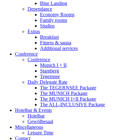
Blue Landing
Dependance
Economy Rooms
Family rooms
Studios
Extras
Breakfast
Fitness & sauna
Additional services
Conference
Conference
Munich I + II
Starnberg
Tegernsee
Daily Delegate Rate
The TEGERNSEE Package
The MUNICH Package
The MUNICH I+II Package
The ALL-INCLUSIVE Package
Hotelbar & Events
Hotelbar
Gewölbesaal
Miscellaneous
Leisure Time
Contact