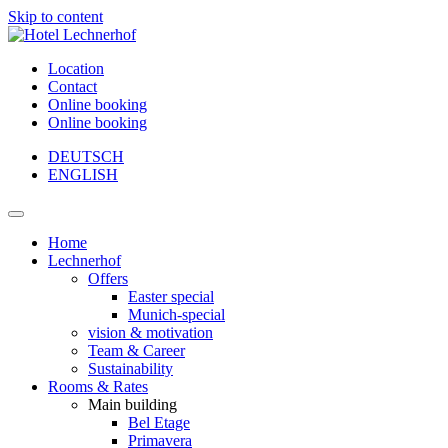
Skip to content
Location
Contact
Online booking
Online booking
DEUTSCH
ENGLISH
Main
Navigation
Home
Lechnerhof
Offers
Easter special
Munich-special
vision & motivation
Team & Career
Sustainability
Rooms & Rates
Main building
Bel Etage
Primavera