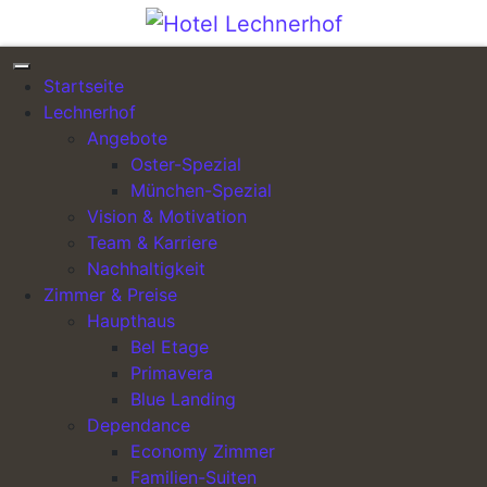
Direkt zum Inhalt wechseln
Kategorie:
Zimmer – Familie
Startseite
Lechnerhof
Galerie – Familien-Suiten – Bild 1
Angebote
Oster-Spezial
Veröffentlicht am
12. Januar 2023
(17. Januar 2023)
München-Spezial
von
lechnerhof_admin
Vision & Motivation
[…]
Team & Karriere
Nachhaltigkeit
from Galerie – Familien-Suiten – Bild 1
Weiterlesen…
Zimmer & Preise
Haupthaus
Veröffentlicht in
Zimmer - Familie
Bel Etage
Primavera
Blue Landing
Dependance
Economy Zimmer
Familien-Suiten