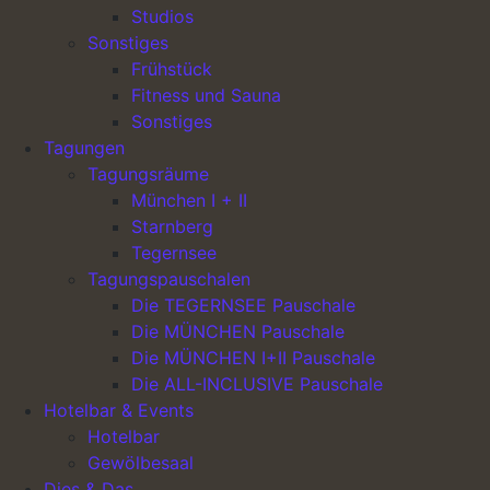
Studios
Sonstiges
Frühstück
Fitness und Sauna
Hauptnavigation
Hotel Lechnerhof
Sonstiges
Tagungen
Team & Karriere
Tagungsräume
Oster-Spezial
München I + II
München-Spezial
Starnberg
Tegernsee
Rechtliches
Tagungspauschalen
Impressum
Die TEGERNSEE Pauschale
Datenschutzrichtlinie
Die MÜNCHEN Pauschale
Oster-Spezial
Die MÜNCHEN I+II Pauschale
München-Spezial
Die ALL-INCLUSIVE Pauschale
Hotelbar & Events
Kontakt
Hotelbar
Gewölbesaal
Hotel Lechnerhof UG & Co. KG
Dies & Das