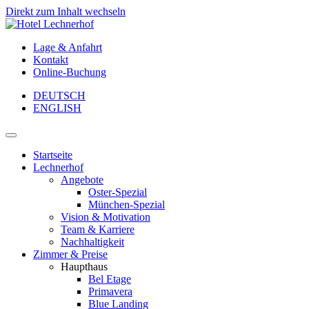
Direkt zum Inhalt wechseln
Lage & Anfahrt
Kontakt
Online-Buchung
DEUTSCH
ENGLISH
Hauptnavigation
Startseite
Lechnerhof
Angebote
Oster-Spezial
München-Spezial
Vision & Motivation
Team & Karriere
Nachhaltigkeit
Zimmer & Preise
Haupthaus
Bel Etage
Primavera
Blue Landing