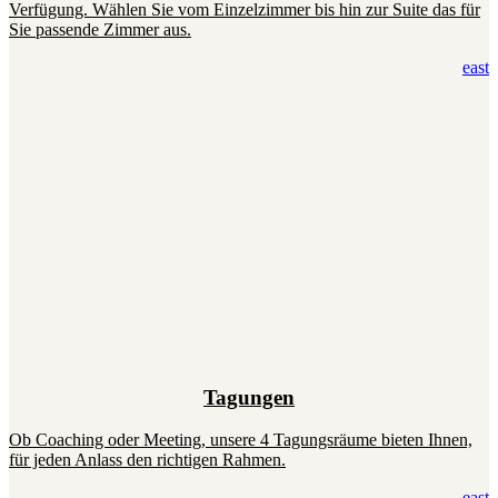
Verfügung. Wählen Sie vom Einzelzimmer bis hin zur Suite das für
Sie passende Zimmer aus.
east
Tagungen
Ob Coaching oder Meeting, unsere 4 Tagungsräume bieten Ihnen,
für jeden Anlass den richtigen Rahmen.
east