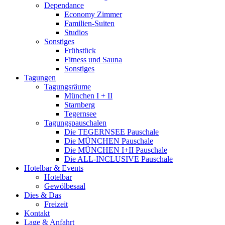
Dependance
Economy Zimmer
Familien-Suiten
Studios
Sonstiges
Frühstück
Fitness und Sauna
Sonstiges
Tagungen
Tagungsräume
München I + II
Starnberg
Tegernsee
Tagungspauschalen
Die TEGERNSEE Pauschale
Die MÜNCHEN Pauschale
Die MÜNCHEN I+II Pauschale
Die ALL-INCLUSIVE Pauschale
Hotelbar & Events
Hotelbar
Gewölbesaal
Dies & Das
Freizeit
Kontakt
Lage & Anfahrt