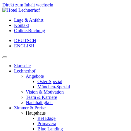
Direkt zum Inhalt wechseln
Lage & Anfahrt
Kontakt
Online-Buchung
DEUTSCH
ENGLISH
Hauptnavigation
Startseite
Lechnerhof
Angebote
Oster-Spezial
München-Spezial
Vision & Motivation
Team & Karriere
Nachhaltigkeit
Zimmer & Preise
Haupthaus
Bel Etage
Primavera
Blue Landing