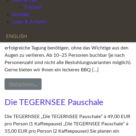
Freizeit
Die MÜNCHEN Pauschale
Kontakt
Lage & Anfahrt
MÜNCHEN „Die MÜNCHEN Pauschale“ à 89,00 EUR pro
Person (2 Kaffeepausen) Für Alle, die sich auf das
ENGLISH
Wesentliche konzentrieren möchten. Alles was Sie für eine
erfolgreiche Tagung benötigen, ohne das Wichtige aus den
Augen zu verlieren. Ab 10–25 Personen buchbar (je nach
Personenzahl sind nicht alle Bestuhlungsvarianten möglich).
Gerne bieten wir Ihnen ein leckeres BBQ […]
from Die MÜNCHEN Pauschale
Weiterlesen…
Die TEGERNSEE Pauschale
Die TEGERNSEE „Die TEGERNSEE Pauschale“ à 49,00 EUR
pro Person (1 Kaffeepause) „Die TEGERNSEE Pauschale“ à
55,00 EUR pro Person (2 Kaffeepausen) Sie planen ein