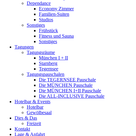
Dependance
Economy Zimmer
Familien-Suiten
Studios
Sonstiges
Frühstück
Fitness und Sauna
Sonstiges
Tagungen
Tagungsräume
München I + II
Starnberg
Tegernsee
Tagungspauschalen
Die TEGERNSEE Pauschale
Die MÜNCHEN Pauschale
Die MÜNCHEN I+II Pauschale
Die ALL-INCLUSIVE Pauschale
Hotelbar & Events
Hotelbar
Gewölbesaal
Dies & Das
Freizeit
Kontakt
Lage & Anfahrt