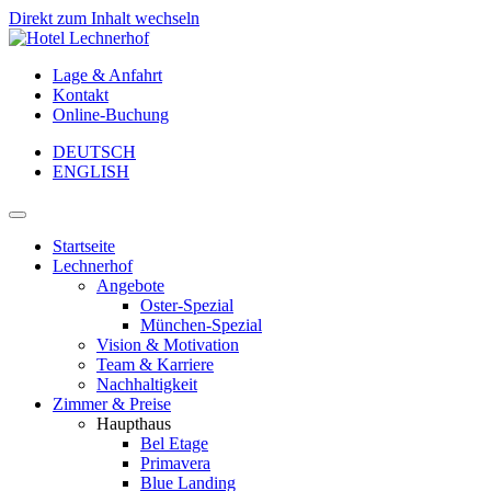
Direkt zum Inhalt wechseln
Lage & Anfahrt
Kontakt
Online-Buchung
DEUTSCH
ENGLISH
Hauptnavigation
Startseite
Lechnerhof
Angebote
Oster-Spezial
München-Spezial
Vision & Motivation
Team & Karriere
Nachhaltigkeit
Zimmer & Preise
Haupthaus
Bel Etage
Primavera
Blue Landing